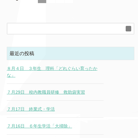
最近の投稿
８月４日 ３年生 理科「どれぐらい育ったか
な」
７月29日 校内教職員研修 救助袋実習
７月17日 終業式・学活
７月16日 ６年生学活「大掃除」