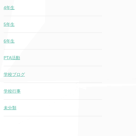
4年生
5年生
6年生
PTA活動
学校ブログ
学校行事
未分類