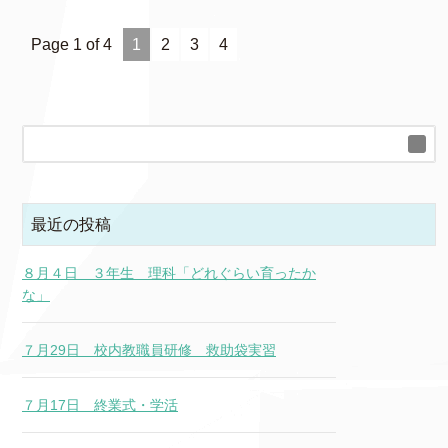
Page 1 of 4
1
2
3
4
最近の投稿
８月４日 ３年生 理科「どれぐらい育ったか
な」
７月29日 校内教職員研修 救助袋実習
７月17日 終業式・学活