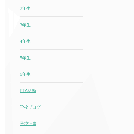
2年生
3年生
4年生
5年生
6年生
PTA活動
学校ブログ
学校行事