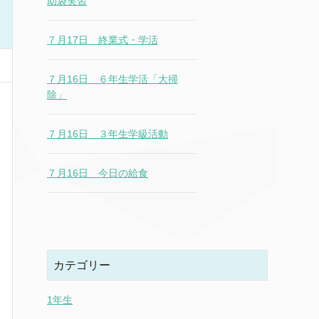
助袋実習
７月17日 終業式・学活
７月16日 ６年生学活「大掃
除」
７月16日 ３年生学級活動
７月16日 今日の給食
カテゴリー
1年生