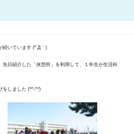
いています (*´Д｀)
、先日紹介した「休憩所」を利用して、１年生が生活科
。
ました (*^-^*)