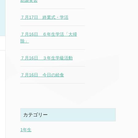
助袋実習
７月17日 終業式・学活
７月16日 ６年生学活「大掃
除」
７月16日 ３年生学級活動
７月16日 今日の給食
カテゴリー
1年生