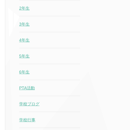
2年生
3年生
4年生
5年生
6年生
PTA活動
学校ブログ
学校行事