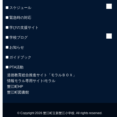
スケジュール
緊急時の対応
学びの支援サイト
学校ブログ
お知らせ
ガイドブック
PTA活動
道徳教育総合推進サイト「モラルＢＯＸ」
情報モラル専用サイトiモラル
蟹江町HP
蟹江町図書館
© Copyright 2026 蟹江町立新蟹江小学校. All rights reserved.