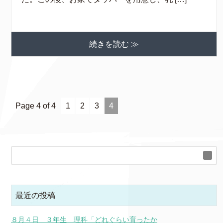
続きを読む ≫
Page 4 of 4
1
2
3
4
最近の投稿
８月４日 ３年生 理科「どれぐらい育ったか