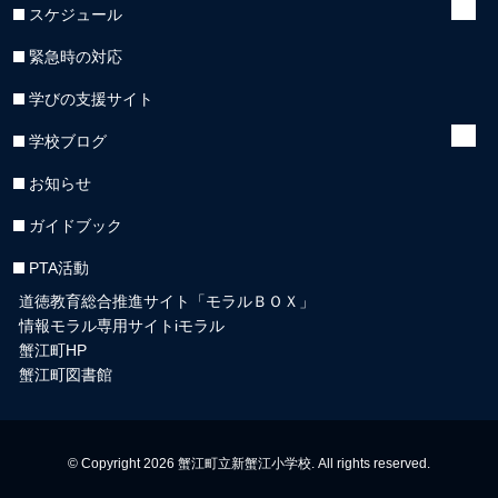
スケジュール
緊急時の対応
学びの支援サイト
学校ブログ
お知らせ
ガイドブック
PTA活動
道徳教育総合推進サイト「モラルＢＯＸ」
情報モラル専用サイトiモラル
蟹江町HP
蟹江町図書館
© Copyright 2026 蟹江町立新蟹江小学校. All rights reserved.