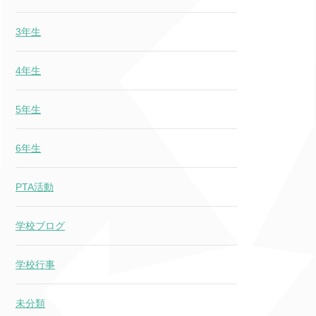
3年生
4年生
5年生
6年生
PTA活動
学校ブログ
学校行事
未分類