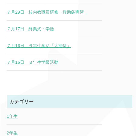
７月29日 校内教職員研修 救助袋実習
７月17日 終業式・学活
７月16日 ６年生学活「大掃除」
７月16日 ３年生学級活動
カテゴリー
1年生
2年生