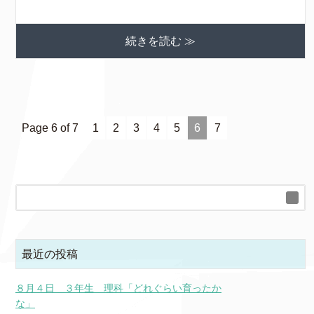
続きを読む ≫
Page 6 of 7
1
2
3
4
5
6
7
最近の投稿
８月４日 ３年生 理科「どれぐらい育ったか
な」