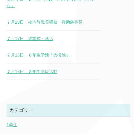
な」
７月29日 校内教職員研修 救助袋実習
７月17日 終業式・学活
７月16日 ６年生学活「大掃除」
７月16日 ３年生学級活動
カテゴリー
1年生