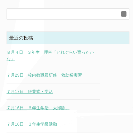
最近の投稿
８月４日 ３年生 理科「どれぐらい育ったか
な」
７月29日 校内教職員研修 救助袋実習
７月17日 終業式・学活
７月16日 ６年生学活「大掃除」
７月16日 ３年生学級活動