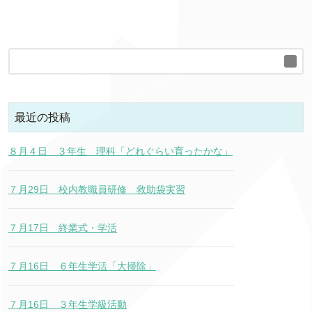
最近の投稿
８月４日 ３年生 理科「どれぐらい育ったかな」
７月29日 校内教職員研修 救助袋実習
７月17日 終業式・学活
７月16日 ６年生学活「大掃除」
７月16日 ３年生学級活動