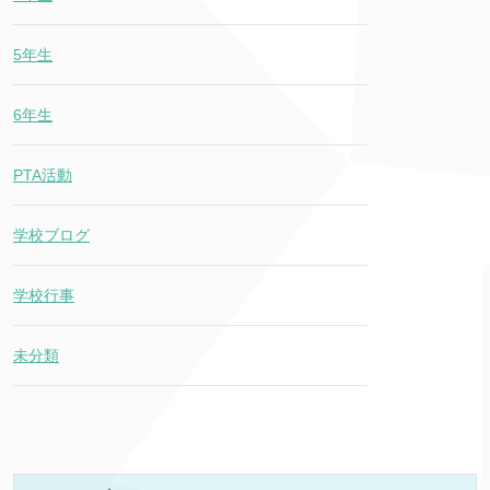
5年生
6年生
PTA活動
学校ブログ
学校行事
未分類