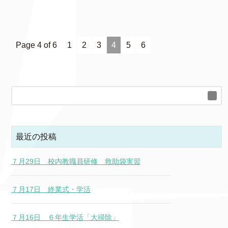
Page 4 of 6
1
2
3
4
5
6
最近の投稿
７月29日 校内教職員研修 救助袋実習
７月17日 終業式・学活
７月16日 ６年生学活「大掃除」