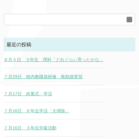
最近の投稿
８月４日 ３年生 理科「どれぐらい育ったかな」
７月29日 校内教職員研修 救助袋実習
７月17日 終業式・学活
７月16日 ６年生学活「大掃除」
７月16日 ３年生学級活動