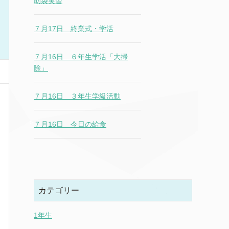
助袋実習
７月17日 終業式・学活
７月16日 ６年生学活「大掃
除」
７月16日 ３年生学級活動
７月16日 今日の給食
カテゴリー
1年生