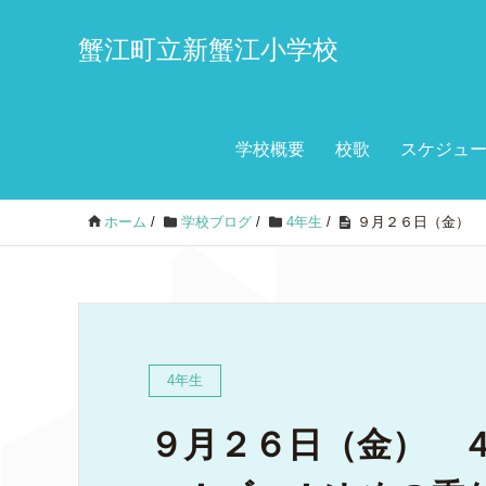
蟹江町立新蟹江小学校
学校概要
校歌
スケジュ
ホーム
/
学校ブログ
/
4年生
/
９月２６日（金） 
4年生
９月２６日（金） 