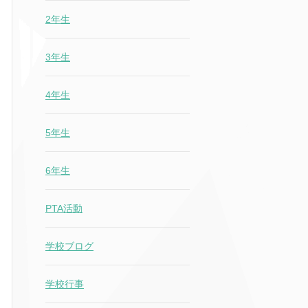
2年生
3年生
4年生
5年生
6年生
PTA活動
学校ブログ
学校行事