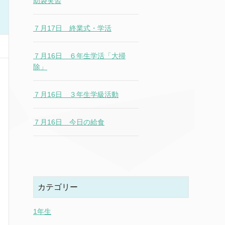
助袋実習
７月17日 終業式・学活
７月16日 ６年生学活「大掃
除」
７月16日 ３年生学級活動
７月16日 今日の給食
カテゴリー
1年生