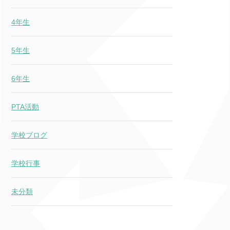
4年生
5年生
6年生
PTA活動
学校ブログ
学校行事
未分類