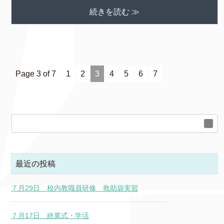
続きを読む ≫
Page 3 of 7
1
2
3
4
5
6
7
最近の投稿
７月29日 校内教職員研修 救助袋実習
７月17日 終業式・学活